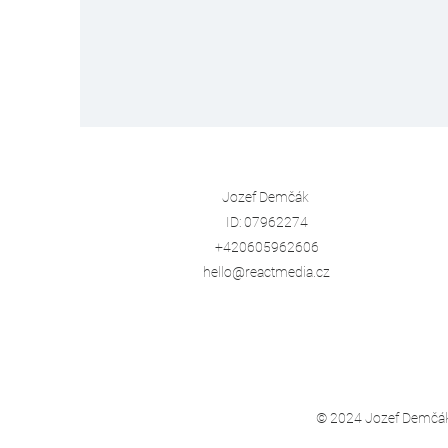
Jozef Demčák
ID:
07962274
+420605962606
hello@reactmedia.cz
© 2024 Jozef Demčák