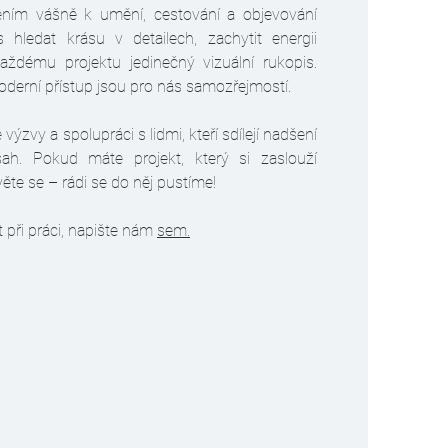
ením vášně k umění, cestování a objevování
 hledat krásu v detailech, zachytit energii
aždému projektu jedinečný vizuální rukopis.
moderní přístup jsou pro nás samozřejmostí.
ýzvy a spolupráci s lidmi, kteří sdílejí nadšení
sah. Pokud máte projekt, který si zaslouží
ěte se – rádi se do něj pustíme!​
při práci, napište nám
sem.