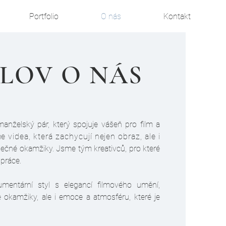
Portfolio
O nás
Kontakt
SLOV O NÁS
nželský pár, který spojuje vášeň pro film a
e videa, která zachycují nejen obraz, ale
i
ečné okamžiky. Jsme tým kreativců, pro které
 práce.
umentární styl s elegancí filmového umění,
 okamžiky, ale i emoce a atmosféru, které je