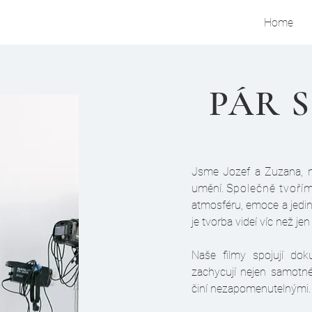
Home
PÁR 
Jsme Jozef a Zuzana, ma
umění.
Společně tvořím
atmosféru, emoce a jedin
je tvorba videí víc než jen
Naše filmy spojují dok
zachycují nejen samotné
činí nezapomenutelnými.