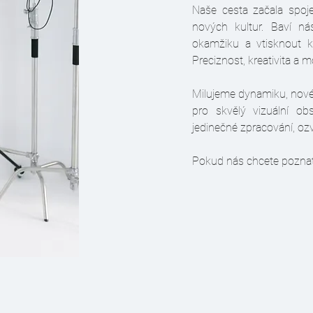
Naše cesta začala spoj
nových kultur. Baví nás
okamžiku a vtisknout k
Preciznost, kreativita a 
Milujeme dynamiku, nové v
pro skvělý vizuální ob
jedinečné zpracování, ozv
Pokud nás chcete poznat 