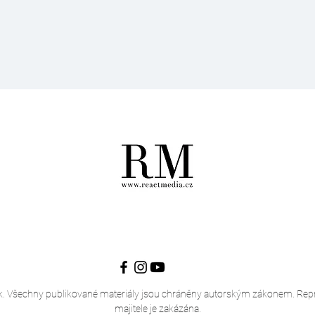
. Všechny publikované materiály jsou chráněny autorským zákonem. Rep
majitele je zakázána.