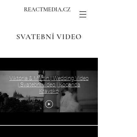
REACTMEDIA.CZ
SVATEBNÍ VIDEO
Svatby
Viktória & Martin | Wedding Video
| Svatební video | Kocanda
Kravsko