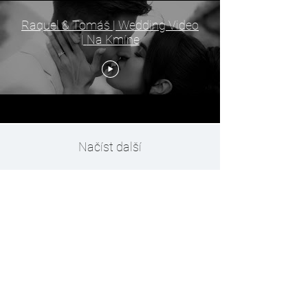
Raquel & Tomáš | Wedding Video
| Na Kmíne
Načíst další
Jozef Demčák
ID:
07962274