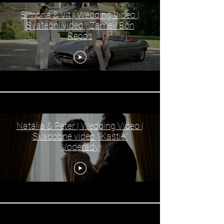
Simona & Vít | Wedding Video |
Svatební video | Zámek Bon
Repos
Natália & Peter | Wedding Video |
Svadobné video | Kaštieľ
Voderady